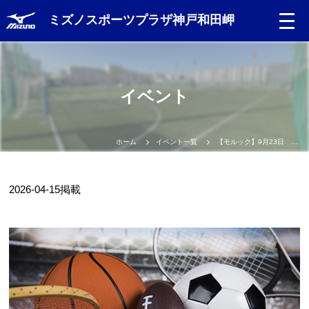
ミズノスポーツプラザ神戸和田岬
Language
イベント
日本語
English
ホーム
イベント一覧
【モルック】9月23日 大会開催決定🌳
中文（簡体）
2026-04-15
掲載
中文（繁体）
한글
Portugues