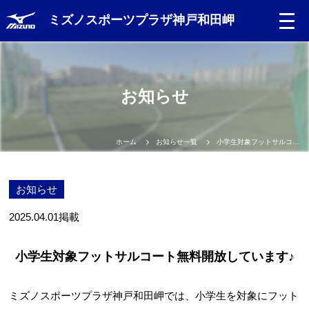
ミズノスポーツプラザ神戸和田岬
Language
お知らせ
日本語
English
ホーム
お知らせ一覧
小学生対象フットサルコート無料開放しています♪
中文（簡体）
お知らせ
中文（繁体）
2025.04.01
掲載
한글
小学生対象フットサルコート無料開放しています♪
Portugues
ミズノスポーツプラザ神戸和田岬では、小学生を対象にフット