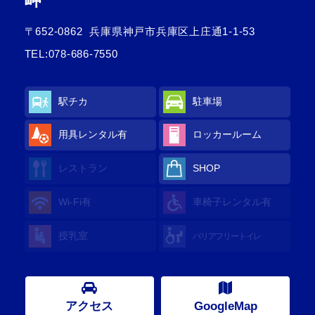
〒652-0862
兵庫県神戸市兵庫区上庄通1-1-53
TEL:
078-686-7550
駅チカ
駐車場
用具レンタル
有
ロッカールーム
レストラン
SHOP
Wi-Fi
有
車椅子レンタル
有
授乳室
バリアフリートイレ
アクセス
GoogleMap