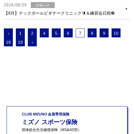
2024/08/29
お知らせ
【9月】テックボールビギナークリニック🔰＆練習会日程⚽
‹
1
2
4
5
6
7
8
9
10
18
19
›
CLUB MIZUNO 会員専用保険
ミズノ スポーツ保険
団体総合生活補償保険（MS&AD型）