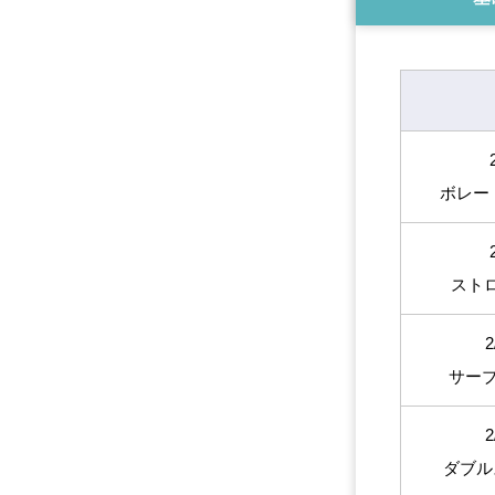
ボレー
ストロ
2
サー
2
ダブル