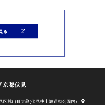
見る
ザ京都伏見
見区桃山町大蔵(伏見桃山城運動公園内)