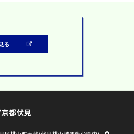
見る
ザ京都伏見
見区桃山町大蔵(伏見桃山城運動公園内)