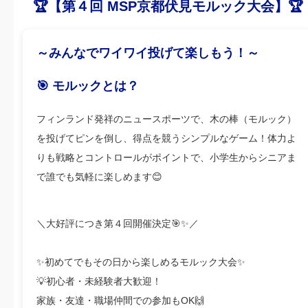
🏆【第４回 MSP京都伏見モルック大会】🏆
～みんなでワイワイ投げて楽しもう！～
🎯 モルックとは？
フィンランド発祥のニュースポーツで、木の棒（モルック）
を投げてピンを倒し、得点を競うシンプルなゲーム！体力よ
りも戦略とコントロールがポイントで、小学生からシニアま
で誰でも気軽に楽しめます😊
＼大好評につき第４回開催決定🎯✨／
✨初めてでもその日から楽しめるモルック大会✨
💡初心者・未経験者大歓迎！
家族・友達・職場仲間での参加もOK🙌