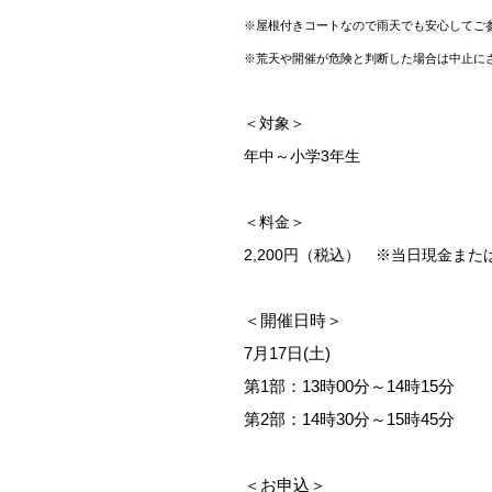
※屋根付きコートなので雨天でも安心してご
※荒天や開催が危険と判断した場合は中止にさ
＜対象＞
年中～小学3年生
＜料金＞
2,200円（税込） ※当日現金または
＜開催日時＞
7月17日(土)
第1部：13時00分～14時15分
第2部：14時30分～15時45分
＜お申込＞