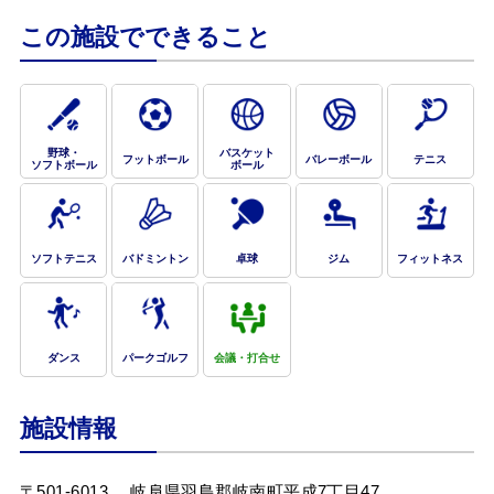
この施設でできること
野球・
バスケット
フットボール
バレーボール
テニス
ソフトボール
ボール
ソフトテニス
バドミントン
卓球
ジム
フィットネス
ダンス
パークゴルフ
会議・打合せ
施設情報
〒501-6013
岐阜県羽島郡岐南町平成7丁目47