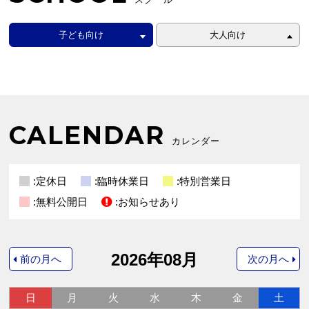
子ども向け
大人向け
CALENDAR
カレンダー
:定休日
:臨時休業日
:特別営業日
:無料公開日
:お知らせあり
2026年08月
前の月へ
次の月へ
日
月
火
水
木
金
土