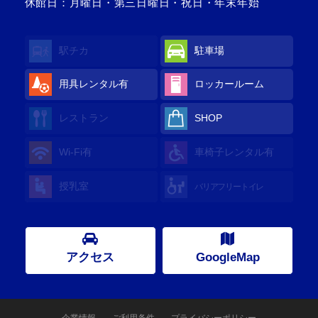
休館日：月曜日・第三日曜日・祝日・年末年始
駅チカ
駐車場
用具レンタル
有
ロッカールーム
レストラン
SHOP
Wi-Fi
有
車椅子レンタル
有
授乳室
バリアフリートイレ
アクセス
GoogleMap