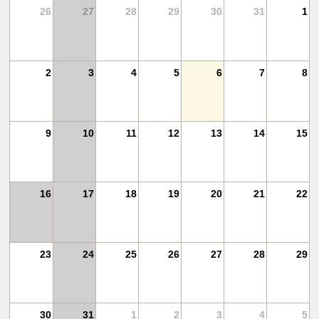
4
26
27
28
29
30
31
1
11
2
3
4
5
6
7
8
18
9
10
11
12
13
14
15
25
16
17
18
19
20
21
22
1
23
24
25
26
27
28
29
30
31
1
2
3
4
5