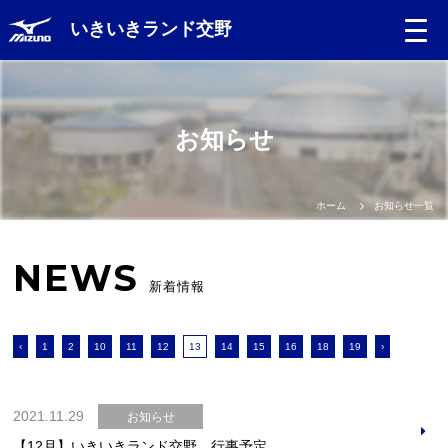
いきいきランド交野
お知らせ
ホーム
お知らせ一覧
NEWS
新着情報
‹
1
2
10
11
12
13
14
15
16
18
19
›
2021.11.29
お知らせ
【12月】いきいきランド交野 行事予定