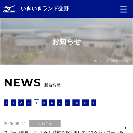
いきいきランド交野
お知らせ
ホーム
お知らせ一覧
NEWS
新着情報
‹
1
2
3
4
5
6
7
8
18
19
›
2025.08.27
お知らせ
スポーツ振興くじ（toto）助成金を活用してバスケットゴールを更新しました（交野市スポーツ青少年課）