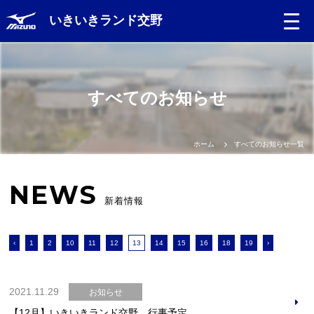
いきいきランド交野
すべてのお知らせ
ホーム
すべてのお知らせ一覧
NEWS
新着情報
‹
1
2
10
11
12
13
14
15
16
18
19
›
2021.11.29
お知らせ
【12月】いきいきランド交野 行事予定