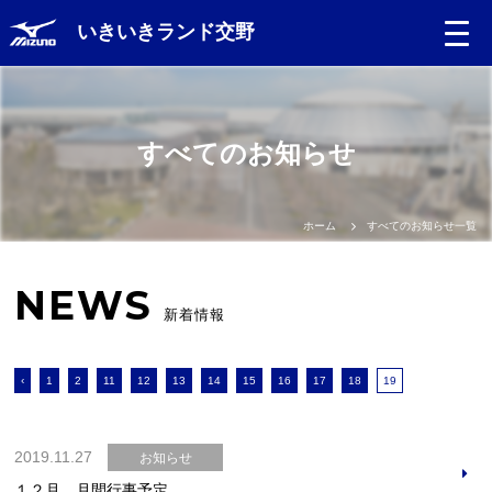
いきいきランド交野
すべてのお知らせ
ホーム
すべてのお知らせ一覧
NEWS
新着情報
‹
1
2
11
12
13
14
15
16
17
18
19
2019.11.27
お知らせ
１２月 月間行事予定