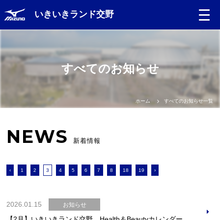
いきいきランド交野
すべてのお知らせ
ホーム
すべてのお知らせ一覧
NEWS
新着情報
‹
1
2
3
4
5
6
7
8
18
19
›
2026.01.15
お知らせ
【2月】いきいきランド交野 Health＆Beautyカレンダー