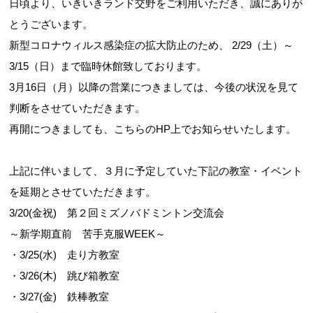
日頃より、いきいきランド交野をご利用いただき、誠にありが
とうございます。
新型コロナウィルス感染症の拡大防止のため、 2/29（土）～
お問合せフォーム
3/15（日）まで臨時休館致しております。
3月16日（月）以降の営業につきましては、今後の状況を見て
交野市施設予約システム
判断をさせていただきます。
再開につきましても、こちらのHP上でお知らせいたします。
上記に伴いまして、３月に予定していた下記の教室・イベント
を延期とさせていただきます。
3/20(金祝) 第２回ミズノバドミントン交流会
～新学期直前 苦手克服WEEK～
・3/25(水) 走り方教室
・3/26(木) 跳び箱教室
・3/27(金) 鉄棒教室