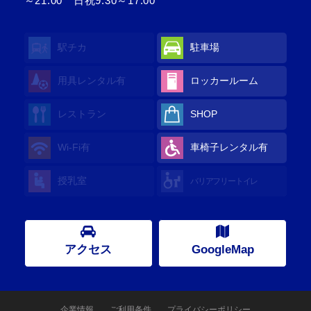
～21:00 日祝9:30～17:00
駅チカ
駐車場
用具レンタル
有
ロッカールーム
レストラン
SHOP
Wi-Fi
有
車椅子レンタル
有
授乳室
バリアフリートイレ
アクセス
GoogleMap
企業情報
ご利用条件
プライバシーポリシー