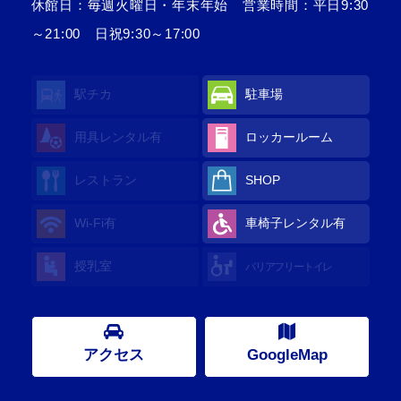
休館日：毎週火曜日・年末年始 営業時間：平日9:30
～21:00 日祝9:30～17:00
駅チカ
駐車場
用具レンタル
有
ロッカールーム
レストラン
SHOP
Wi-Fi
有
車椅子レンタル
有
授乳室
バリアフリートイレ
アクセス
GoogleMap