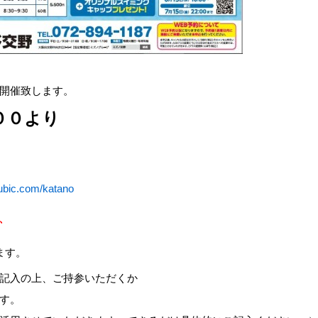
開催致します。
００より
oubic.com/katano
、
ます。
ご記入の上、ご持参いただくか
す。