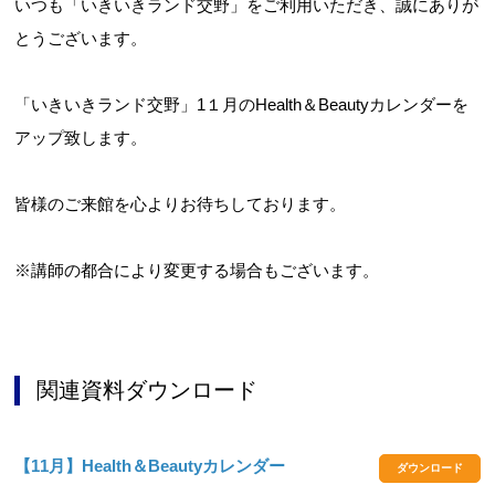
いつも「いきいきランド交野」をご利用いただき、誠にありが
とうございます。
お問合せフォーム
「いきいきランド交野」1１月のHealth＆Beautyカレンダーを
アップ致します。
交野市施設予約システム
皆様のご来館を心よりお待ちしております。
※講師の都合により変更する場合もございます。
関連資料ダウンロード
【11月】Health＆Beautyカレンダー
ダウンロード