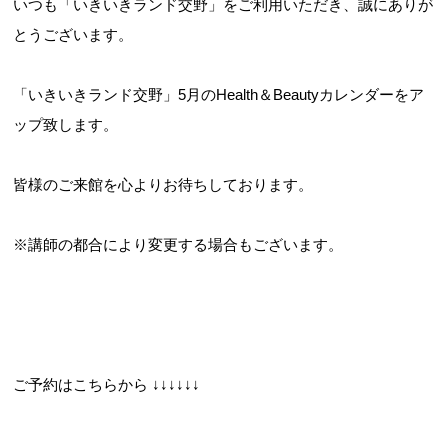
いつも「いきいきランド交野」をご利用いただき、誠にありが
とうございます。
お問合せフォーム
「いきいきランド交野」5月のHealth＆Beautyカレンダーをア
ップ致します。
交野市施設予約システム
皆様のご来館を心よりお待ちしております。
※講師の都合により変更する場合もございます。
ご予約はこちらから ↓↓↓↓↓↓