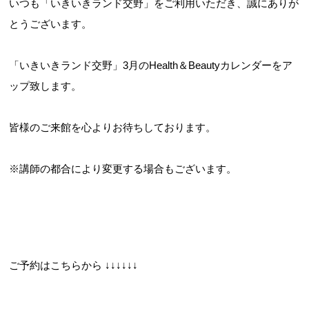
いつも「いきいきランド交野」をご利用いただき、誠にありが
とうございます。
お問合せフォーム
「いきいきランド交野」3月のHealth＆Beautyカレンダーをア
ップ致します。
交野市施設予約システム
皆様のご来館を心よりお待ちしております。
※講師の都合により変更する場合もございます。
ご予約はこちらから ↓↓↓↓↓↓