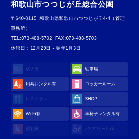
和歌山市つつじが丘総合公園
〒640-0115
和歌山県和歌山市つつじが丘4-4（管理
事務所）
TEL:
073-488-5702
FAX:073-488-5703
休館日：12月29日～翌年1月3日
駅チカ
駐車場
用具レンタル
有
ロッカールーム
レストラン
SHOP
Wi-Fi
有
車椅子レンタル
有
授乳室
バリアフリートイレ