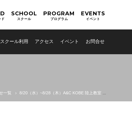
ND
SCHOOL
PROGRAM
EVENTS
ンド
スクール
プログラム
イベント
スクール利用
アクセス
イベント
お問合せ
せ一覧
8/20（水）~8/28（木）A&C KOBE 陸上教室 全クラスへお知らせ