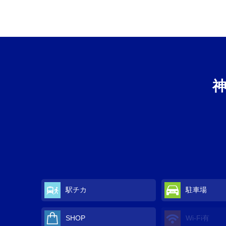
駅チカ
駐車場
SHOP
Wi-Fi有