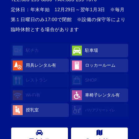
定休日：年末年始 12月29日～翌年1月3日 ※毎月
第１日曜日のみ17:00で閉館 ※設備の保守等により
臨時休館とする場合があります
駅チカ
駐車場
用具レンタル
有
ロッカールーム
レストラン
SHOP
Wi-Fi
有
車椅子レンタル
有
授乳室
バリアフリートイレ