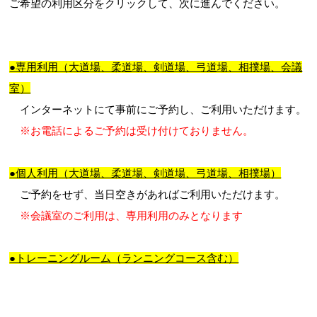
ご希望の利用区分をクリックして、次に進んでください。
お問合せフォーム
●専用利用（大道場、柔道場、剣道場、弓道場、相撲場、会議
室）
ひろしま・やまぐち公共施設予約サービスシ
インターネットにて事前にご予約し、ご利用いただけます。
ステム
※お電話によるご予約は受け付けておりません。
●個人利用（大道場、柔道場、剣道場、弓道場、相撲場）
ご予約をせず、当日空きがあればご利用いただけます。
※会議室のご利用は、専用利用のみとなります
●トレーニングルーム（ランニングコース含む）