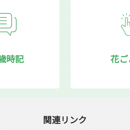
歳時記
花ご
関連リンク