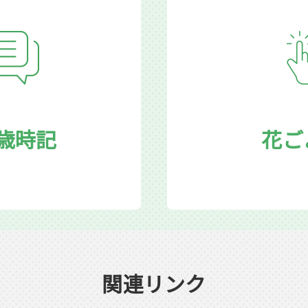
歳時記
花ご
関連リンク