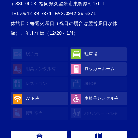
〒830-0003
福岡県久留米市東櫛原町170-1
TEL:
0942-39-7371
FAX:0942-39-6271
休館日：毎週火曜日（祝日の場合は翌営業日が休
館）、年末年始（12/28～1/4）
駅チカ
駐車場
用具レンタル
有
ロッカールーム
レストラン
SHOP
Wi-Fi
有
車椅子レンタル
有
授乳室
有
バリアフリートイレ
有