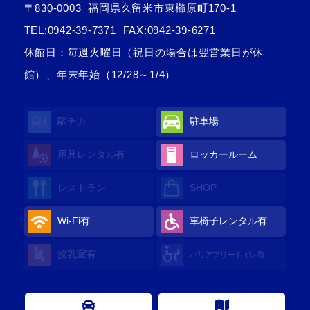
〒830-0003
福岡県久留米市東櫛原町170-1
TEL:
0942-39-7371
FAX:0942-39-6271
休館日：毎週火曜日（祝日の場合は翌営業日が休
館）、年末年始（12/28～1/4）
駅チカ
駐車場
用具レンタル
有
ロッカールーム
レストラン
SHOP
Wi-Fi
有
車椅子レンタル
有
授乳室
有
バリアフリートイレ
有