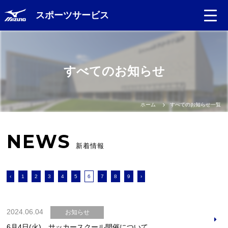
スポーツサービス
Language
すべてのお知らせ
日本語
English
ホーム
すべてのお知らせ一覧
中文（簡体）
NEWS
新着情報
中文（繁体）
‹
1
2
3
4
5
6
7
8
9
›
한글
Portugues
2024.06.04
お知らせ
6月4日(火) サッカースクール開催について