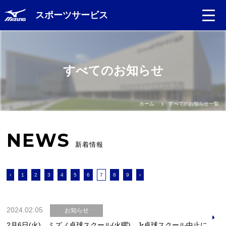
スポーツサービス
Language
すべてのお知らせ
日本語
English
ホーム
すべてのお知らせ一覧
中文（簡体）
NEWS
新着情報
中文（繁体）
‹
1
2
3
4
5
6
7
8
9
›
한글
Portugues
2024.02.05
お知らせ
2月6日(火) ミズノ卓球スクール(火曜)、Jr卓球スクール中止に関して