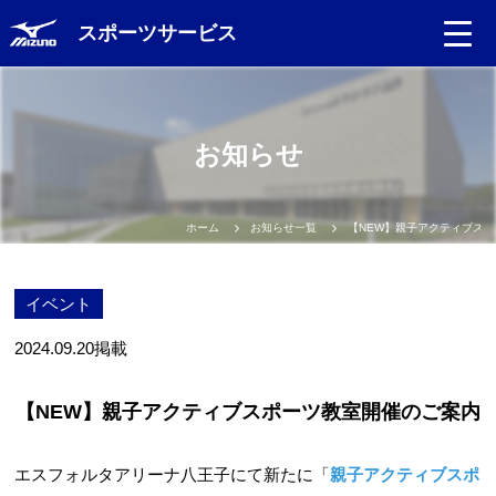
スポーツサービス
Language
お知らせ
日本語
English
ホーム
お知らせ一覧
【NEW】親子アクティブス
中文（簡体）
イベント
中文（繁体）
2024.09.20
掲載
한글
【NEW】親子アクティブスポーツ教室開催のご案内
Portugues
エスフォルタアリーナ八王子にて新たに「
親子アクティブスポ