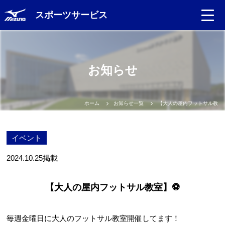
スポーツサービス
Language
お知らせ
日本語
English
ホーム
お知らせ一覧
【大人の屋内フットサル教室
中文（簡体）
イベント
中文（繁体）
2024.10.25
掲載
한글
【大人の屋内フットサル教室】⚽
Portugues
毎週金曜日に大人のフットサル教室開催してます！