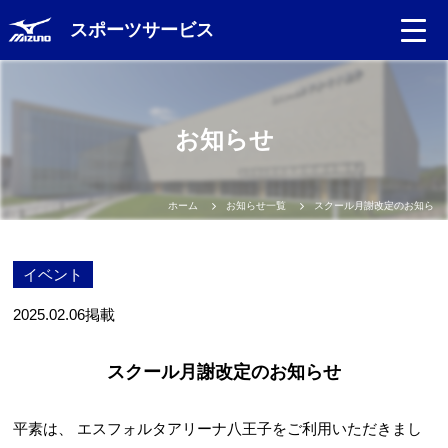
スポーツサービス
Language
お知らせ
日本語
English
ホーム
お知らせ一覧
スクール月謝改定のお知らせ
中文（簡体）
イベント
中文（繁体）
2025.02.06
掲載
한글
スクール月謝改定のお知らせ
Portugues
平素は、 エスフォルタアリーナ八王子をご利用いただきまし