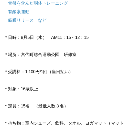
骨盤を含んだ胴体トレーニング
有酸素運動
筋膜リリース など
お問合せフォーム
＊日時：8月5日（水） AM11：15～12：15
宮代町公共施設予約システム
＊場所：宮代町総合運動公園 研修室
＊受講料：1,100円/1回（当日払い）
＊対象：16歳以上
＊定員：15名 （最低人数３名）
＊持ち物：室内シューズ、飲料、タオル、ヨガマット（マット