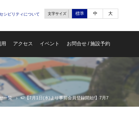
標準
中
大
文字サイズ
クセシビリティについて
利用
アクセス
イベント
お問合せ / 施設予約
せ一覧
🍉【7月1日(水)より事前会員登録開始!】7月7日(火)よりプール予約開始のお知らせ🍉７月２０日オープン
システム