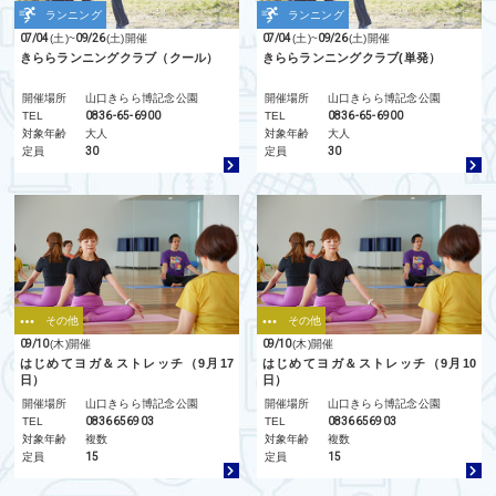
ランニング
ランニング
07/04
(土)
~
09/26
(土)
開催
07/04
(土)
~
09/26
(土)
開催
きららランニングクラブ（クール）
きららランニングクラブ(単発）
開催場所
山口きらら博記念公園
開催場所
山口きらら博記念公園
TEL
0836-65-6900
TEL
0836-65-6900
対象年齢
大人
対象年齢
大人
定員
30
定員
30
その他
その他
09/10
(木)
開催
09/10
(木)
開催
はじめてヨガ＆ストレッチ（9月17
はじめてヨガ＆ストレッチ（9月10
日）
日）
開催場所
山口きらら博記念公園
開催場所
山口きらら博記念公園
TEL
0836656903
TEL
0836656903
対象年齢
複数
対象年齢
複数
定員
15
定員
15