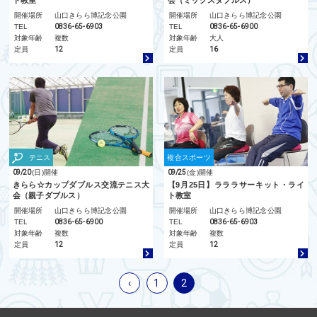
開催場所
山口きらら博記念公園
開催場所
山口きらら博記念公園
TEL
0836-65-6903
TEL
0836-65-6900
対象年齢
複数
対象年齢
大人
定員
12
定員
16
テニス
複合スポーツ
09/20
(日)
開催
09/25
(金)
開催
きらら☆カップダブルス交流テニス大
【9月25日】ラララサーキット・ライ
会（親子ダブルス）
ト教室
開催場所
山口きらら博記念公園
開催場所
山口きらら博記念公園
TEL
0836-65-6900
TEL
0836-65-6903
対象年齢
複数
対象年齢
複数
定員
12
定員
12
‹
1
2