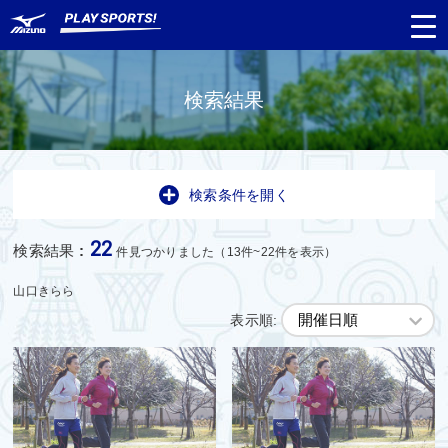
検索結果
都道府県
から探す
検索条件を開く
種目
から探す
22
検索結果
:
件見つかりました（13件~22件を表示）
日程
から探す
山口きらら
表示順:
対象年齢
から探す