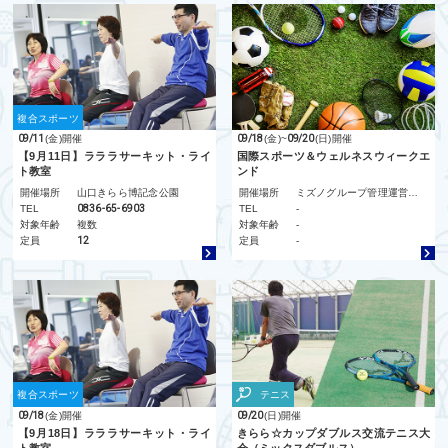
複合スポーツ
09/11
(金)
開催
09/18
(金)
~
09/20
(日)
開催
【9月11日】ラララサーキット・ライ
国際スポーツ＆ウェルネスウィークエ
ト教室
ンド
開催場所
山口きらら博記念公園
開催場所
ミズノグループ管理運営施設
TEL
0836-65-6903
TEL
-
対象年齢
複数
対象年齢
-
定員
12
定員
-
複合スポーツ
テニス
09/18
(金)
開催
09/20
(日)
開催
【9月18日】ラララサーキット・ライ
きらら☆カップダブルス交流テニス大
ト教室
会（ミックスダブルス）