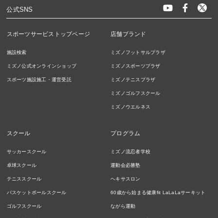
公式SNS
スポーツサービストップページ
店舗ブランド
施設検索
ミズノフットサルプラザ
ミズノ公式オンラインショップ
ミズノスポーツプラザ
スポーツ施設施工・運営受託
ミズノテニスプラザ
ミズノゴルフスクール
ミズノウエルネス
スクール
プログラム
サッカースクール
ミズノ流忍者学校
卓球スクール
運動会必勝塾
テニススクール
ヘキサスロン
バスケットボールスクール
60歳から始まる健康fit LaLaLaサーキット
ゴルフスクール
ながら運動