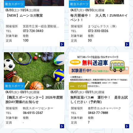
複合スポーツ
複合スポーツ
05/30
(土)
~
10/24
(土)
開催
04/27
(月)
~
09/30
(水)
開催
【NEW】ムーンヨガ教室
毎月開催中！ 大人気！ZUMBA®イ
ベント！
開催場所
箕面市立第一総合運動場 スカイアリーナ
開催場所
まつばらテラス（輝）
TEL
072-724-3440
TEL
072-330-0326
対象年齢
複数
対象年齢
複数
定員
100
定員
30
複合スポーツ
その他
04/01
(水)
~
03/31
(水)
開催
05/07
(水)
~
03/31
(水)
開催
【鶴見スポーツセンター】2026年度開
無料送迎バス🚐 運行中！ 是非お試
放DAY開催のお知らせ
しください（予約制）
開催場所
鶴見スポーツセンター
開催場所
秦野市カルチャーパーク
TEL
06-6915-2567
TEL
0463-77-7888
対象年齢
複数
対象年齢
複数
定員
-
定員
7