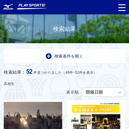
検索結果
都道府県
から探す
検索条件を開く
種目
から探す
52
検索結果
:
件見つかりました（49件~52件を表示）
日程
から探す
高校生
表示順:
対象年齢
から探す