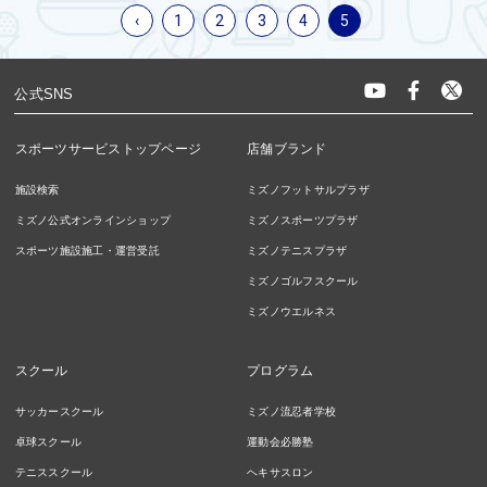
‹
1
2
3
4
5
公式SNS
スポーツサービストップページ
店舗ブランド
施設検索
ミズノフットサルプラザ
ミズノ公式オンラインショップ
ミズノスポーツプラザ
スポーツ施設施工・運営受託
ミズノテニスプラザ
ミズノゴルフスクール
ミズノウエルネス
スクール
プログラム
サッカースクール
ミズノ流忍者学校
卓球スクール
運動会必勝塾
テニススクール
ヘキサスロン