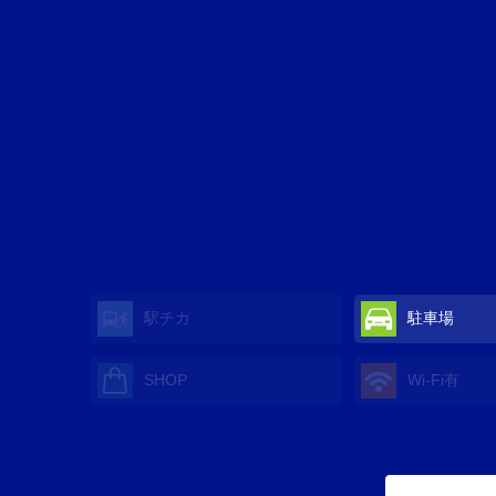
駅チカ
駐車場
SHOP
Wi-Fi有