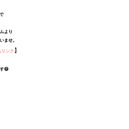
まで
ムより
いませ。
】
込リンク
す😄