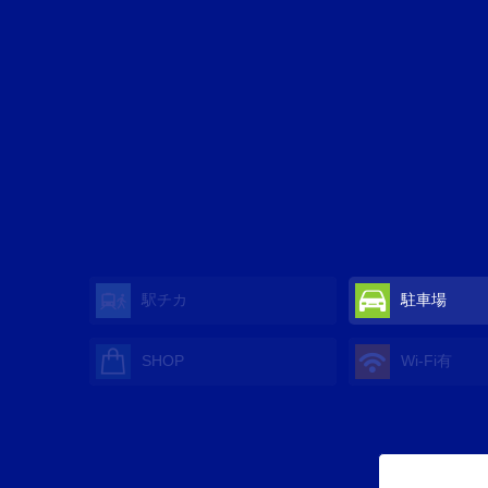
駅チカ
駐車場
SHOP
Wi-Fi有