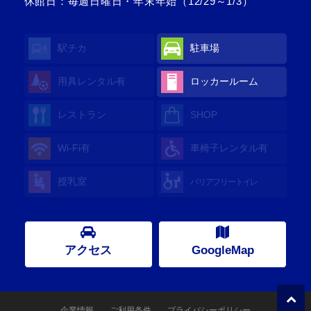
休館日：毎週日曜日・年末年始（12/29～1/3）
駅チカ
駐車場
用具レンタル有
ロッカールーム
レストラン
SHOP
Wi-Fi有
車椅子レンタル有
授乳室
バリアフリートイレ
アクセス
GoogleMap
企業情報
ご利用条件
プライバシーポリシー