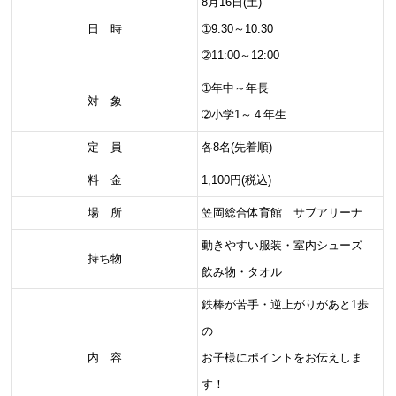
8月16日(土)
日 時
➀9:30～10:30
➁11:00～12:00
➀年中～年長
対 象
➁小学1～４年生
定 員
各8名(先着順)
料 金
1,100円(税込)
場 所
笠岡総合体育館 サブアリーナ
動きやすい服装・室内シューズ
持ち物
飲み物・タオル
鉄棒が苦手・逆上がりがあと1歩
の
内 容
お子様にポイントをお伝えしま
す！