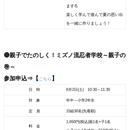
ます💪
楽しく学んで遊んで夏の思い出
を一緒に作りましょう！
🔴親子でたのしく！ミズノ流忍者学校～親子の
巻～
参加申込⇒【
】
こちら
日 時
8月2日(土) 10:30～11:30
対 象
年中～小学2年生
定 員
15組30名(先着順)
1,650円(税込)親1名+子1名
料 金