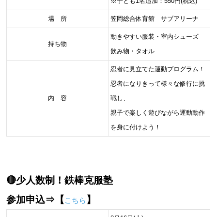
※子ども1名追加：550円(税込)
場 所
笠岡総合体育館 サブアリーナ
動きやすい服装・室内シューズ
持ち物
飲み物・タオル
忍者に見立てた運動プログラム！
忍者になりきって様々な修行に挑
内 容
戦し、
親子で楽しく遊びながら運動動作
を身に付けよう！
🔴少人数制！鉄棒克服塾
参加申込⇒【
】
こちら