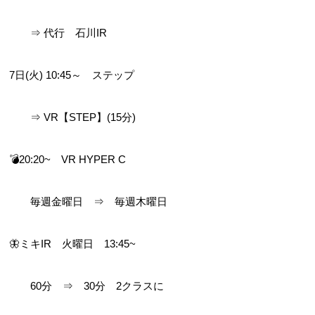
　　⇒ 代行　石川IR
7日(火) 10:45～　ステップ
　　⇒ VR【STEP】(15分)
💣20:20~　VR HYPER C
　　毎週金曜日　⇒　毎週木曜日
🦋ミキIR　火曜日　13:45~
　　60分　⇒　30分　2クラスに