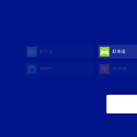
駅チカ
駐車場
SHOP
Wi-Fi有