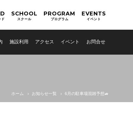
ND
SCHOOL
PROGRAM
EVENTS
ンド
スクール
プログラム
イベント
内
施設利用
アクセス
イベント
お問合せ
ホーム
お知らせ一覧
6月の駐車場混雑予想🚙