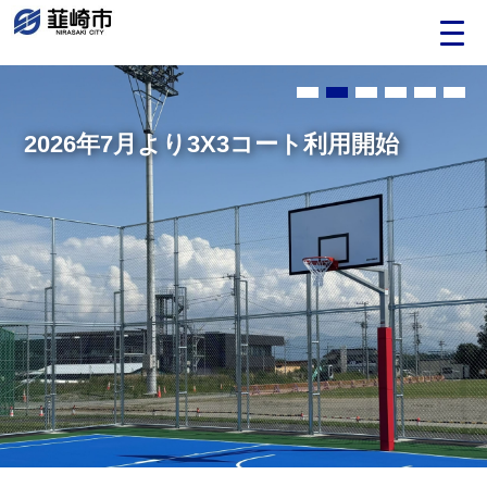
Language
2026年7月より3X3コート利用開始
日本語
English
中文（簡体）
中文（繁体）
한글
Portugues