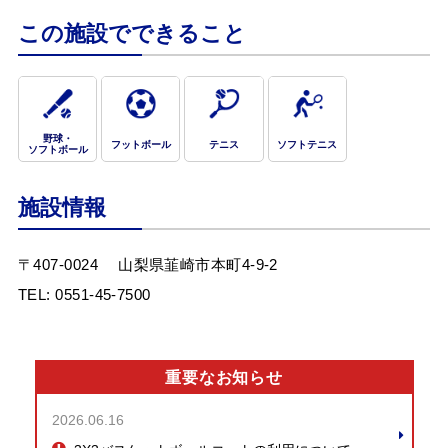
この施設でできること
お問合せフォーム
施設の空き状況
野球・
フットボール
テニス
ソフトテニス
施設予約（マイページログイン）
ソフトボール
新規団体会員登録
施設情報
新規個人会員登録
〒407-0024
山梨県韮崎市本町4-9-2
TEL:
0551-45-7500
Webアクセシビリティについて
文字サイズ
標準
中
大
重要なお知らせ
2026.06.16