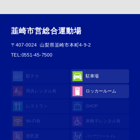
韮崎市営総合運動場
〒407-0024
山梨県韮崎市本町4-9-2
TEL:
0551-45-7500
駅チカ
駐車場
用具レンタル
有
ロッカールーム
レストラン
SHOP
Wi-Fi
有
車椅子レンタル
有
授乳室
バリアフリートイレ