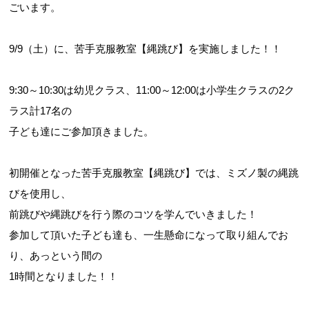
ごいます。
9/9（土）に、苦手克服教室【縄跳び】を実施しました！！
9:30～10:30は幼児クラス、11:00～12:00は小学生クラスの2ク
Webアクセシビリティについて
ラス計17名の
文字サイズ
標準
中
大
子ども達にご参加頂きました。
初開催となった苦手克服教室【縄跳び】では、ミズノ製の縄跳
びを使用し、
前跳びや縄跳びを行う際のコツを学んでいきました！
参加して頂いた子ども達も、一生懸命になって取り組んでお
り、あっという間の
1時間となりました！！