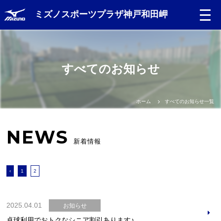
ミズノスポーツプラザ神戸和田岬
Language
すべてのお知らせ
日本語
English
ホーム
すべてのお知らせ一覧
中文（簡体）
NEWS
新着情報
中文（繁体）
‹
1
2
한글
Portugues
2025.04.01
お知らせ
卓球利用でおトクなシニア割引あります♪