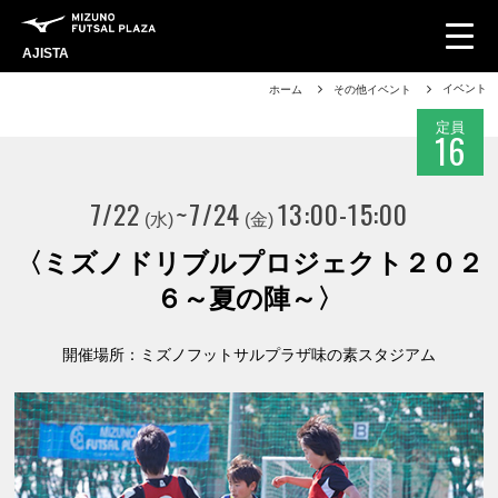
AJISTA
イベント
ホーム
その他イベント
定員
16
7/22
~
7/24
13:00-15:00
(水)
(金)
〈ミズノドリブルプロジェクト２０２
６～夏の陣～〉
開催場所：ミズノフットサルプラザ味の素スタジアム