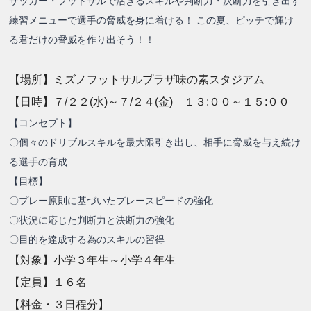
サッカー・フットサルで活きるスキルや判断力・決断力を引き出す
練習メニューで選手の脅威を身に着ける！ この夏、ピッチで輝け
る君だけの脅威を作り出そう！！
【場所】ミズノフットサルプラザ味の素スタジアム
【日時】７/２２(水)～７/２４(金) １３:００～１５:００
【コンセプト】
〇個々のドリブルスキルを最大限引き出し、相手に脅威を与え続け
る選手の育成
【目標】
〇プレー原則に基づいたプレースピードの強化
〇状況に応じた判断力と決断力の強化
〇目的を達成する為のスキルの習得
【対象】小学３年生～小学４年生
【定員】１６名
【料金・３日程分】