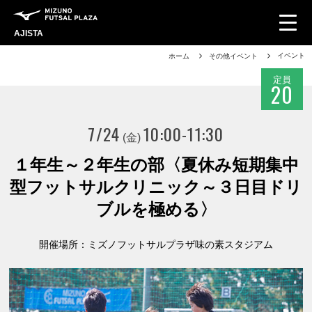
AJISTA
イベント
ホーム
その他イベント
定員
20
7/24
10:00-11:30
(金)
１年生～２年生の部〈夏休み短期集中
型フットサルクリニック～３日目ドリ
ブルを極める〉
開催場所：ミズノフットサルプラザ味の素スタジアム