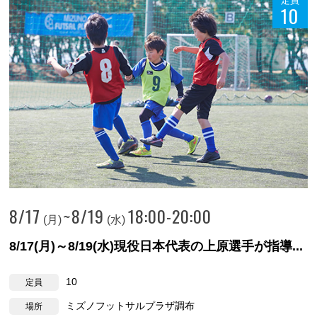
定員
10
8/17
~
8/19
18:00-20:00
(月)
(水)
8/17(月)～8/19(水)現役日本代表の上原選手が指導...
10
定員
ミズノフットサルプラザ調布
場所